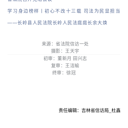
学习身边榜样丨初心不改十三载 司法为民显担当
——长岭县人民法院长岭人民法庭庭长余大焕
来源：省法院
信访一处
摄影：王天宇
初审：董新月 田兴志
复审：王洁瑜
终审：徐冠
责任编辑：
吉林省信访局_杜鑫