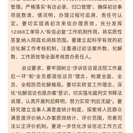
管理。严格落实“有访必录、归口管理”，确保初访事
项底数清、情况明，办理过程可追溯、责任可认
定。要切实提高初次来信办理质效，充分发挥
12368工单导入“有信必复”工作机制作用，将实质性
答复纳入院庭长阅核范围。要建立起科学有效的初
访化解工作考核机制，注重通过初访案件数、化解
数、工作质效等全面考核首办责任人。
会议要求，要牢固树立“涉诉信访是法院工作最
后一环”和“全员都是信访员”理念，构建全面、全
员、全程防范化解格局。要切实转变工作理念，深
化“化解信访也是办案”意识，切实强化裁判文书释法
说理，认真开展判后释明，努力实现“判后无疑”。要
研究建立当事人满意度统计制度，探索将人民群众
满意度评价纳入办案质效统计、评价范围，完善
司
法公正
评价机制。要进一步优化涉诉信访工作方式