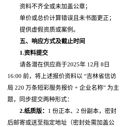
资料不齐全或未加盖公章；
单价或总价计算错误且未书面更正；
提供虚假资质或案例。
五、响应方式及截止时间
1.资料提交
请各潜在供应商于
2025
年
12
月
8
日
16
:00 前，将上述报价资料以 “吉林省信访
局 220 万条短彩服务报价 + 企业名称” 为主
题，同步提交两种形式：
2
.
纸质版：
1 份正本、2 份副本，密封
后邮寄
或送
至指定地址（密封处需加盖公